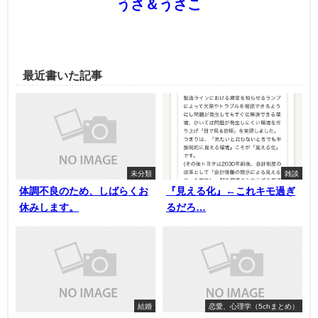
うさ＆うさこ
最近書いた記事
未分類
雑談
体調不良のため、しばらくお
『見える化』←これキモ過ぎ
休みします。
るだろ…
結婚
恋愛、心理学（5chまとめ）