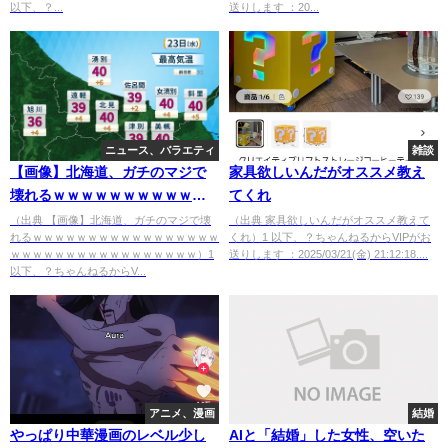
以下、？...
送りします ：20...
ニュース、バラエティ
雑談
【画像】北海道、ガチのマジで
家具欲しいんだがオススメ教え
壊れるｗｗｗｗｗｗｗｗｗｗｗ
てくれ
ｗｗｗｗｗｗｗｗｗｗｗｗｗｗ
（出典 【画像】北海道、ガチのマジで壊
（出典 家具欲しいんだがオススメ教えて
れるｗｗｗｗｗｗｗｗｗｗｗｗｗｗｗｗｗ
くれ）1 以下、？ちゃんねるからVIPがお
ｗｗｗｗｗｗｗｗｗ
ｗｗｗｗｗｗｗｗｗｗｗｗｗｗｗｗｗ）1
送りします ：2025/03/21(金) 21:12:18....
以下、？ちゃんねるからV...
アニメ、漫画
結婚
やっぱり中華漫画のレベル少し
AIと「結婚」した女性、空いた