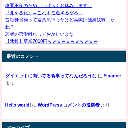
体調不良のため、しばらくお休みします。
『見える化』←これキモ過ぎるだろ…
昔独身貴族って言葉流行ったけど実際は独身奴隷じゃ
ね？
若者の恋愛離れっておかしいよな
【悲報】新米7000円ｗｗｗｗｗｗｗｗｗｗｗ
最近のコメント
ダイエットに向いてる食事ってなんだろうな
に
Finance
より
Hello world!
に
WordPress コメントの投稿者
より
アーカイブ