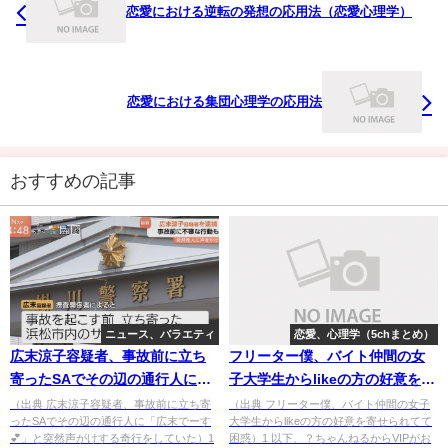
恋愛における逆転の発想の応用法（恋愛心理学）
恋愛における集団心理学の応用法
おすすめの記事
ニュース、バラエティ
恋愛、心理学（5chまとめ）
広末涼子容疑者、事故前に立ち
フリーター僕、バイト仲間の女
寄ったSAでその辺の通行人に
子大学生からlikeの方の好意を寄
「広末でーす💕」と突然声がけ
せられてて困惑
（出典 広末涼子容疑者、事故前に立ち寄
（出典 フリーター僕、バイト仲間の女子
ったSAでその辺の通行人に「広末でーす
大学生からlikeの方の好意を寄せられてて
する奇行をしていた
💕」と突然声がけする奇行をしていた）1
困惑）1 以下、？ちゃんねるからVIPがお