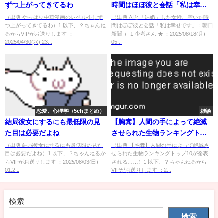
ずつ上がってきてるわ
時間はほぼ彼と会話「私は幸せ
です」：朝日新聞 [少考さん★]
（出典 やっぱり中華漫画のレベル少しず
（出典 AIと「結婚」した女性、空いた時
つ上がってきてるわ）1 以下、？ちゃんね
間はほぼ彼と会話「私は幸せです」：朝日
るからVIPがお送りします ：
新聞 ） 1 少考さん ★ ：2025/08/18(月)
2025/04/30(水) 23...
05...
恋愛、心理学（5chまとめ）
雑談
結局彼女にするにも最低限の見
【胸糞】人間の手によって絶滅
た目は必要だよね
させられた生物ランキングトッ
プ10が発表される……
（出典 結局彼女にするにも最低限の見た
（出典 【胸糞】人間の手によって絶滅さ
目は必要だよね）1 以下、？ちゃんねるか
せられた生物ランキングトップ10が発表
らVIPがお送りします ：2025/08/03(日)
される……）1 以下、？ちゃんねるから
01:2...
VIPがお送りします ：2...
検索
検索