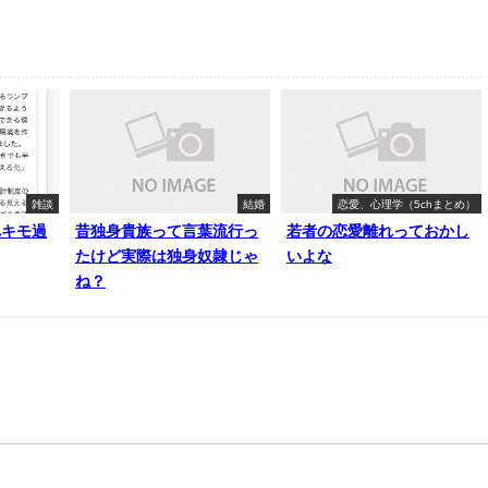
雑談
結婚
恋愛、心理学（5chまとめ）
れキモ過
昔独身貴族って言葉流行っ
若者の恋愛離れっておかし
たけど実際は独身奴隷じゃ
いよな
ね？