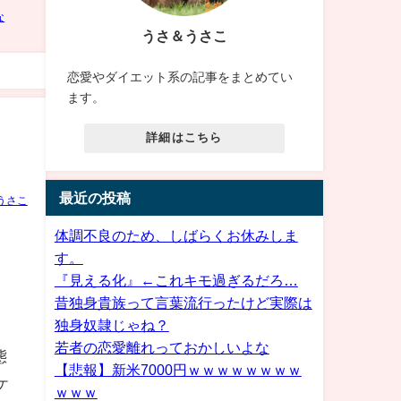
うさ＆うさこ
恋愛やダイエット系の記事をまとめてい
ます。
詳細はこちら
最近の投稿
うさこ
体調不良のため、しばらくお休みしま
す。
『見える化』←これキモ過ぎるだろ…
昔独身貴族って言葉流行ったけど実際は
独身奴隷じゃね？
若者の恋愛離れっておかしいよな
態
【悲報】新米7000円ｗｗｗｗｗｗｗｗ
ケ
ｗｗｗ