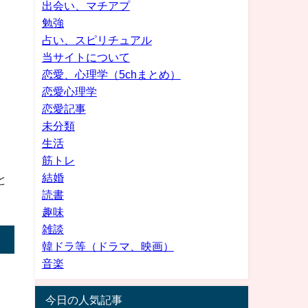
出会い、マチアプ
勉強
占い、スピリチュアル
当サイトについて
恋愛、心理学（5chまとめ）
恋愛心理学
恋愛記事
未分類
生活
筋トレ
結婚
と
読書
趣味
雑談
韓ドラ等（ドラマ、映画）
音楽
今日の人気記事