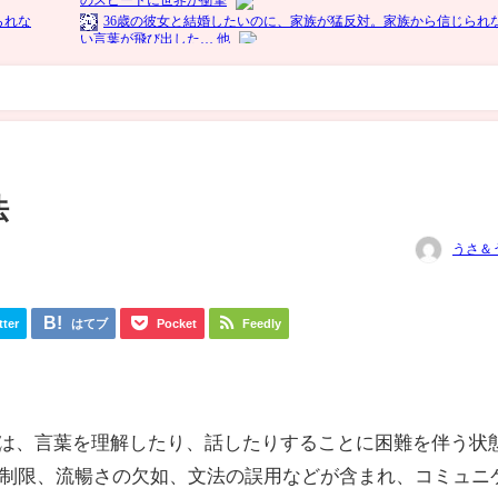
法
うさ＆
tter
はてブ
Pocket
Feedly
sorder）とは、言葉を理解したり、話したりすることに困難を伴う状
制限、流暢さの欠如、文法の誤用などが含まれ、コミュニ