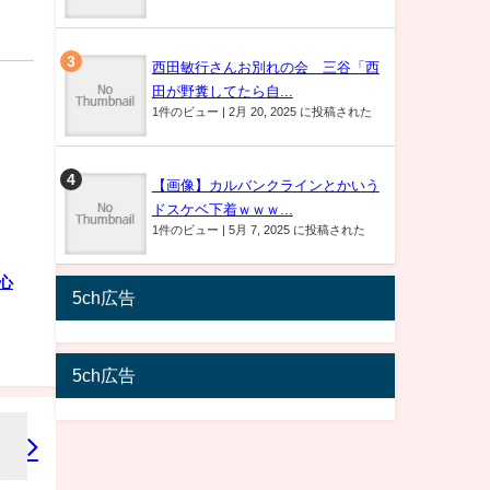
西田敏行さんお別れの会 三谷「西
田が野糞してたら自...
1件のビュー
|
2月 20, 2025 に投稿された
【画像】カルバンクラインとかいう
ドスケベ下着ｗｗｗ...
1件のビュー
|
5月 7, 2025 に投稿された
心
5ch広告
5ch広告