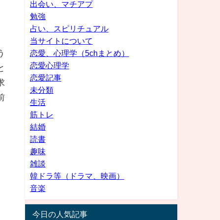
出会い、マチアプ
勉強
占い、スピリチュアル
当サイトについて
う
恋愛、心理学（5chまとめ）
恋愛心理学
と
恋愛記事
求
未分類
前
生活
筋トレ
結婚
読書
趣味
雑談
韓ドラ等（ドラマ、映画）
音楽
今日の人気記事