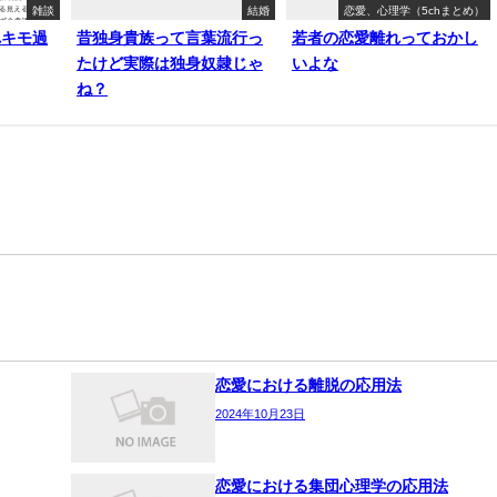
雑談
結婚
恋愛、心理学（5chまとめ）
れキモ過
昔独身貴族って言葉流行っ
若者の恋愛離れっておかし
たけど実際は独身奴隷じゃ
いよな
ね？
恋愛における離脱の応用法
2024年10月23日
恋愛における集団心理学の応用法