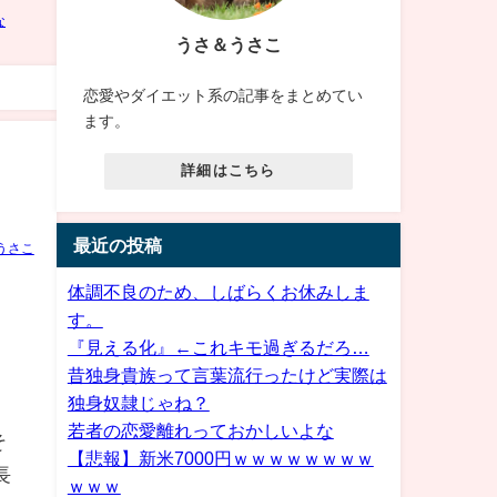
うさ＆うさこ
恋愛やダイエット系の記事をまとめてい
ます。
詳細はこちら
最近の投稿
うさこ
体調不良のため、しばらくお休みしま
す。
『見える化』←これキモ過ぎるだろ…
昔独身貴族って言葉流行ったけど実際は
独身奴隷じゃね？
若者の恋愛離れっておかしいよな
そ
【悲報】新米7000円ｗｗｗｗｗｗｗｗ
長
ｗｗｗ